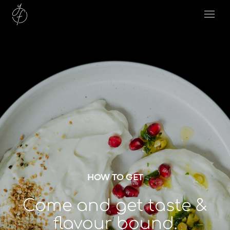
HOW TO GET
Come and get taste &
flavour bound.